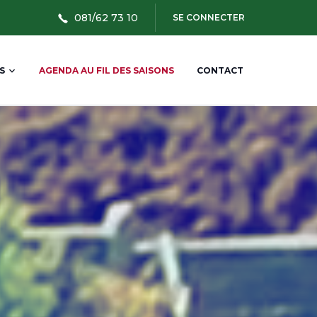
User
081/62 73 10
SE CONNECTER
account
menu
S
AGENDA AU FIL DES SAISONS
CONTACT