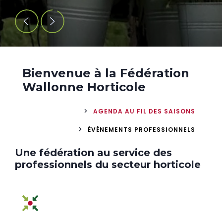
Bienvenue à la Fédération
Wallonne Horticole
AGENDA AU FIL DES SAISONS
ÉVÉNEMENTS PROFESSIONNELS
Page Content
Une fédération au service des
professionnels du secteur horticole
Icône