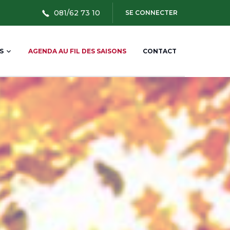
User
081/62 73 10
SE CONNECTER
account
menu
S
AGENDA AU FIL DES SAISONS
CONTACT